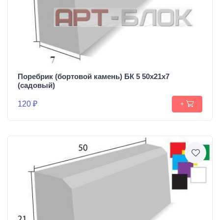
Поребрик (бортовой камень) БК 5 50х21х7
(садовый)
120 ₽
+