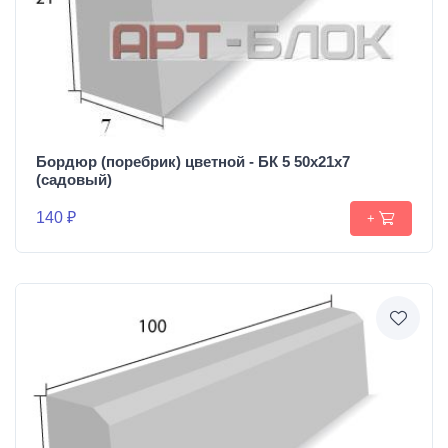
Бордюр (поребрик) цветной - БК 5 50х21х7
(садовый)
140 ₽
+