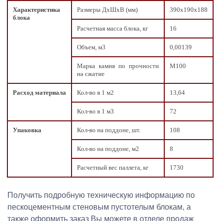
Характеристика
Размеры ДxШxВ (мм)
390х190х188
блока
Расчетная масса блока, кг
16
Объем, м3
0,00139
Марка камня по прочности
М100
на сжатие
Расход материала
Кол-во в 1 м2
13,64
Кол-во в 1 м3
72
Упаковка
Кол-во на поддоне, шт.
108
Кол-во на поддоне, м2
8
Расчетный вес паллета, кг
1730
Получить подробную техническую информацию по
пескоцементным стеновым пустотелым блокам, а
также оформить заказ Вы можете в отделе продаж