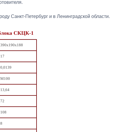
отовителя.
роду Санкт-Петербург и в Ленинградской области.
 блока СКЦК-1
390х190х188
17
0,0139
М100
13,64
72
108
8