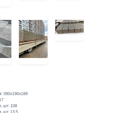
м: 390х190х188
 17
е, шт: 108
м, шт: 13,5