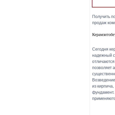
Получить п
продаж комп
Керамзитобе
Сегодня ке
надежный с
отличаются
позволяет а
существенн
Возведение
из кирпича,
фундамент.
применяютс