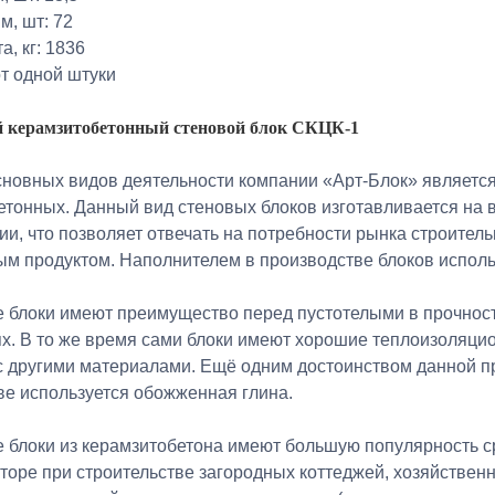
.м, шт: 72
а, кг: 1836
т одной штуки
 керамзитобетонный стеновой блок СКЦК-1
сновных видов деятельности компании «Арт-Блок» являетс
етонных. Данный вид стеновых блоков изготавливается на
ии, что позволяет отвечать на потребности рынка строител
ым продуктом. Наполнителем в производстве блоков исполь
 блоки имеют преимущество перед пустотелыми в прочности
ях. В то же время сами блоки имеют хорошие теплоизоляци
с другими материалами. Ещё одним достоинством данной пр
ве используется обожженная глина.
блоки из керамзитобетона имеют большую популярность сре
торе при строительстве загородных коттеджей, хозяйственн