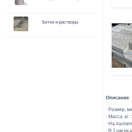
Бетон и растворы
Описание
· Размер, м
· Масса, кг:
· На паллет
· В 1-ом кв.