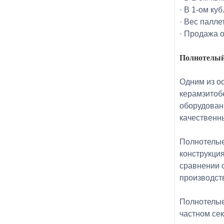
· В 1-ом куб
· Вес паллет
· Продажа о
Полнотелый
Одним из о
керамзитоб
оборудован
качественн
Полнотелые
конструкци
сравнении 
производст
Полнотелые 
частном сек