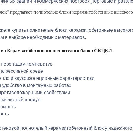
 жилых зданий и коммерческих построек (торговые и развл
ок" предлагает полнотелые блоки керамзитобетонные высокого 
ожете купить полнотелые блоки керамзитобетонные высоког
м в выборе необходимых материалов.
во Керамзитобетонного полнотелого блока СКЦК-1
к перепадам температур
к агрессивной среде
тепло и звукоизоляционные характеристики
и удобство в монтажных работах
 противопожарными свойствами
ски чистый продукт
оимость
ость
стеновой полнотелый керамзитобетонный блок у надежного