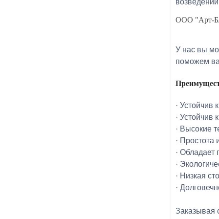
возведении
ООО "Арт-Бл
У нас вы м
поможем ва
Преимущест
· Устойчив 
· Устойчив 
· Высокие 
· Простота 
· Обладает
· Экологиче
· Низкая ст
· Долговечн
Заказывая 