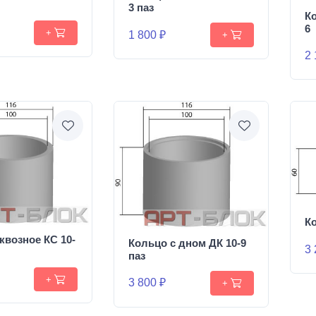
3 паз
Ко
6
+
1 800 ₽
+
2 
Ко
квозное КС 10-
Кольцо с дном ДК 10-9
3 
паз
+
3 800 ₽
+