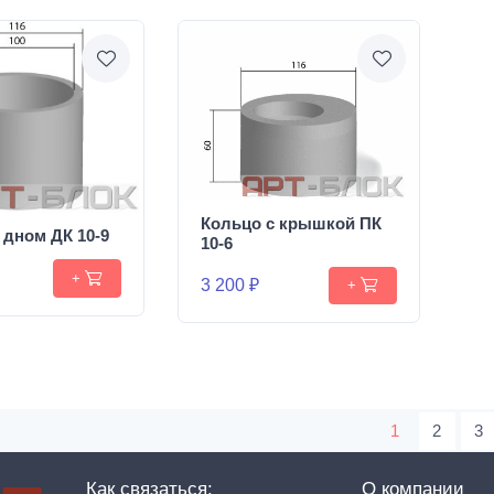
Кольцо с крышкой ПК
 дном ДК 10-9
10-6
+
3 200 ₽
+
1
2
3
Как связаться:
О компании