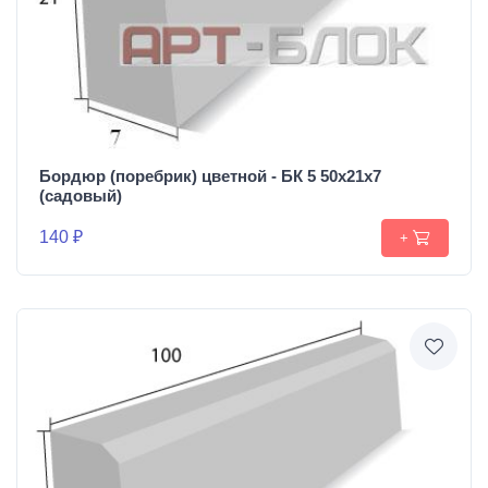
Бордюр (поребрик) цветной - БК 5 50х21х7
(садовый)
140 ₽
+