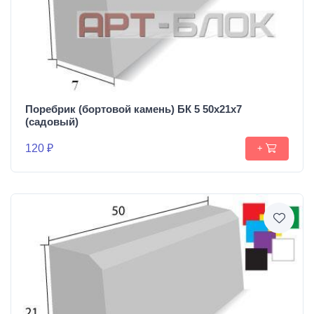
Поребрик (бортовой камень) БК 5 50х21х7
(садовый)
120 ₽
+