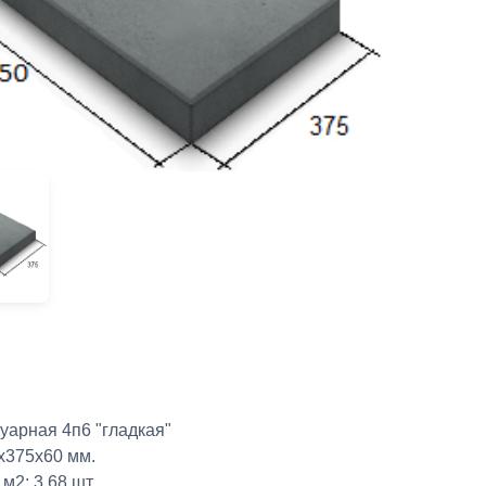
уарная 4п6 "гладкая"
х375х60 мм.
м2: 3,68 шт.