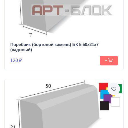
Поребрик (бортовой камень) БК 5 50х21х7
(садовый)
120 ₽
+