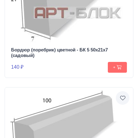
Бордюр (поребрик) цветной - БК 5 50х21х7
(садовый)
140 ₽
+