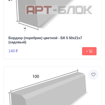
Бордюр (поребрик) цветной - БК 5 50х21х7
(садовый)
140 ₽
+