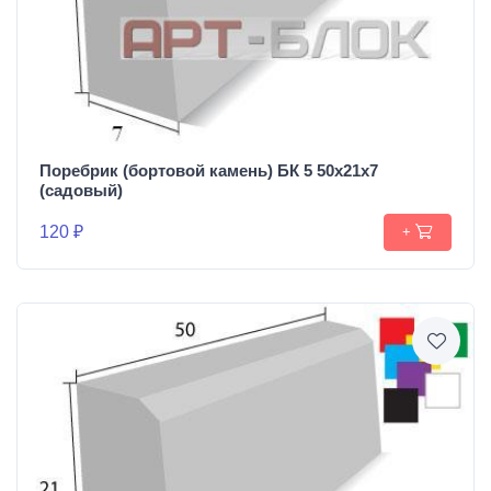
Поребрик (бортовой камень) БК 5 50х21х7
(садовый)
120 ₽
+