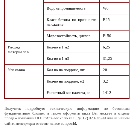
Водонепроницаемость
W6
Класс бетона по прочности
В25
на сжатие
Морозостойкость, циклов
F150
Расход
Кол-во в 1 м2
6,25
материалов
Кол-во в 1 м3
31,25
Упаковка
Кол-во на поддоне, шт.
20
Кол-во на поддоне, м2
3,2
Расчетный вес паллета, кг
1412
Получить подробную техническую информацию по бетонным
фундаментным блокам, а также оформить заказ Вы можете в отделе
продаж компании ООО "Арт-Блок" по тел.
+7(812) 923-26-99
или на нашем
ы.
сайте, менеджеры ответят на все вопрос