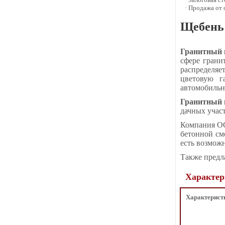
· Продажа от
Щебень 
Гранитный 
сфере гран
распределяе
цветовую г
автомобильн
Гранитный 
дачных участ
Компания ОО
бетонной см
есть возмож
Также предла
Характер
Характерист