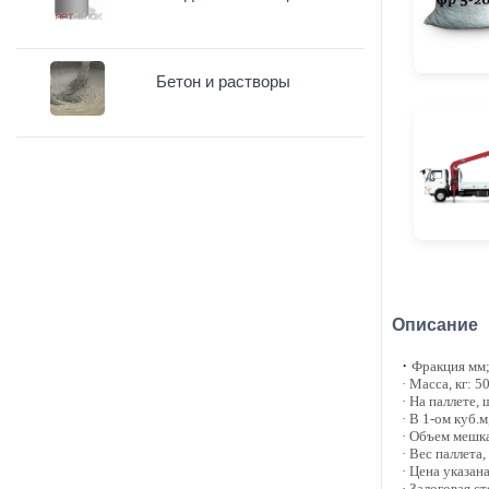
Бетон и растворы
Описание
·
Фракция мм;
· Масса, кг: 5
· На паллете, 
· В 1-ом куб.м
· Объем мешка
· Вес паллета,
· Цена указан
· Залоговая с