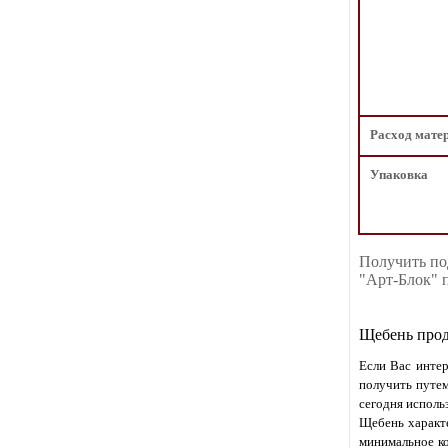
Расход мате
Упаковка
Получить по
"Арт-Блок" п
Щебень прод
Если Вас инте
получить путем
сегодня исполь
Щебень характе
минимальное ко