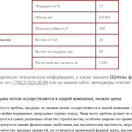
Лещадность %
15
Объем, м3
0,0384
Морозостойкость F
300
риалов
Кол-во в 1 м3
26
Кол-во на поддоне, шт.
30
Расчетный вес паллета, кг
1500
дробную техническую информацию, а также заказать
Щебень фр
о тел.
+7(812) 923-26-99
или на нашем сайте, менеджеры ответят 
ажа оптом осуществляется в нашей компании, низкие цены
ресует щебень, продажа по низким ценам осуществляется в нашей компании
 мойки взорванных природных горных пород. Чаще всего щебень делают из г
зуется в самых различных областях строительства, особенно широко его приме
ризуется такими физическими свойствами, как механическая прочность, моро
личество вредных примесей, он отличается правильной формой зерен, высок