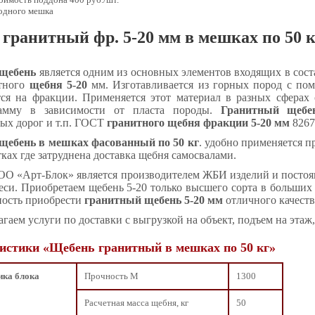
 одного мешка
гранитный фр. 5-20 мм в мешках по 50 к
щебень
является одним из основных элементов входящих в сост
итного
щебня 5-20
мм. Изготавливается из горных пород с пом
тся на фракции. Применяется этот материал в разных сферах
амму в зависимости от пласта породы.
Гранитный щеб
ых дорог и т.п. ГОСТ
гранитного щебня фракции 5-20 мм
8267
щебень в мешках фасованный по 50 кг
. удобно применяется п
ках где затруднена доставка щебня самосвалами.
О «Арт-Блок» является производителем ЖБИ изделий и постоя
еси. Приобретаем щебень 5-20 только высшего сорта в больших
ность приобрести
гранитный щебень 5-20 мм
отличного качеств
гаем услуги по доставки с выгрузкой на объект, подъем на этаж
истики «Щебень гранитный в мешках по 50 кг»
ика блока
Прочность М
1300
Расчетная масса щебня, кг
50