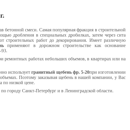
г.
ав бетонной смеси. Самая популярная фракция в строительной
ощью дробления в специальных дробилках, затем через сита
 от строительных работ до декорирования. Имеет различную
ень
применяют в дорожном строительстве как основание
-93.
ри ремонтных работах небольших объемов, в квартирах или на
нно использует
гранитный щебень фр. 5-20
при изготовлении
 объемах. Поэтому заказывая щебень в нашей компании, у Вас
а по низкой цене.
, по городу Санкт-Петербург и в Ленинградской области.