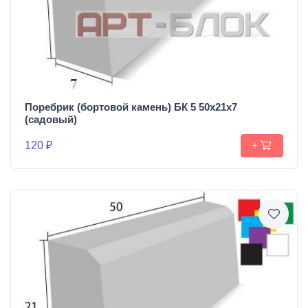
Поребрик (бортовой камень) БК 5 50х21х7
(садовый)
120 ₽
+