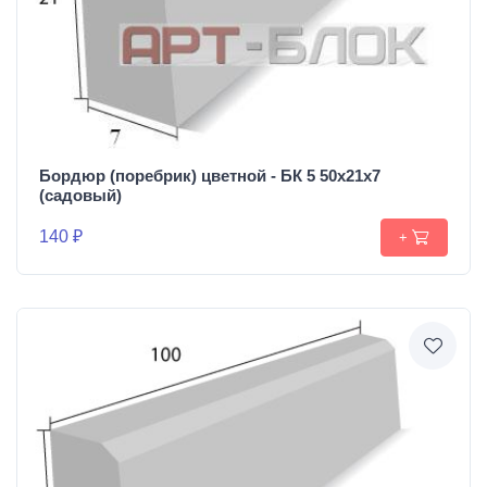
Бордюр (поребрик) цветной - БК 5 50х21х7
(садовый)
140 ₽
+