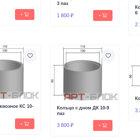
3 паз
Ко
6
+
1 800 ₽
+
2 
Ко
квозное КС 10-
Кольцо с дном ДК 10-9
3 
паз
+
3 800 ₽
+