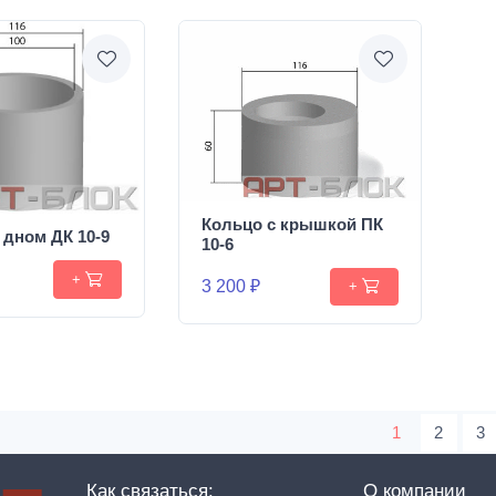
Кольцо с крышкой ПК
 дном ДК 10-9
10-6
+
3 200 ₽
+
1
2
3
Как связаться:
О компании