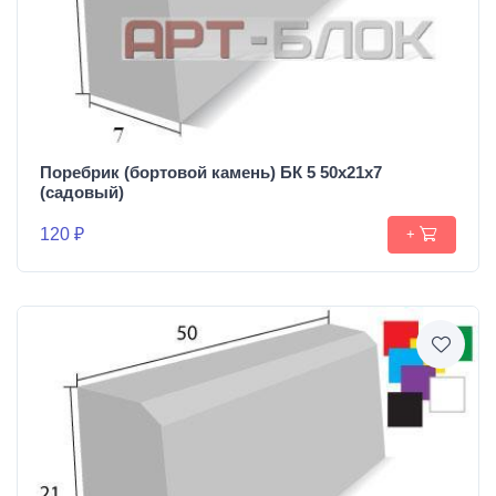
Поребрик (бортовой камень) БК 5 50х21х7
(садовый)
120 ₽
+