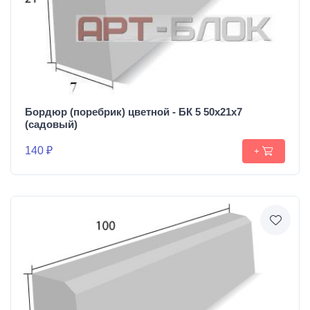
Бордюр (поребрик) цветной - БК 5 50х21х7
(садовый)
140 ₽
+