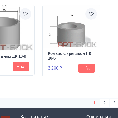
Кольцо с крышкой ПК
 дном ДК 10-9
10-6
+
3 200 ₽
+
1
2
3
Как связаться:
О компании