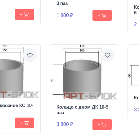
3 паз
Ко
6
+
1 800 ₽
+
2 
Ко
квозное КС 10-
Кольцо с дном ДК 10-9
3 
паз
+
3 800 ₽
+