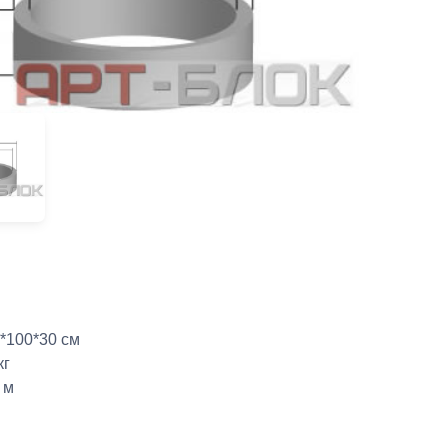
*100*30 см
кг
 м