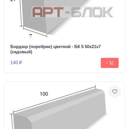
Бордюр (поребрик) цветной - БК 5 50х21х7
(садовый)
140 ₽
+