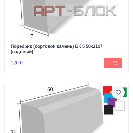
Поребрик (бортовой камень) БК 5 50х21х7
(садовый)
120 ₽
+