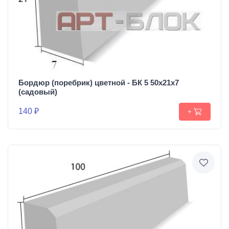
Бордюр (поребрик) цветной - БК 5 50х21х7
(садовый)
140 ₽
+