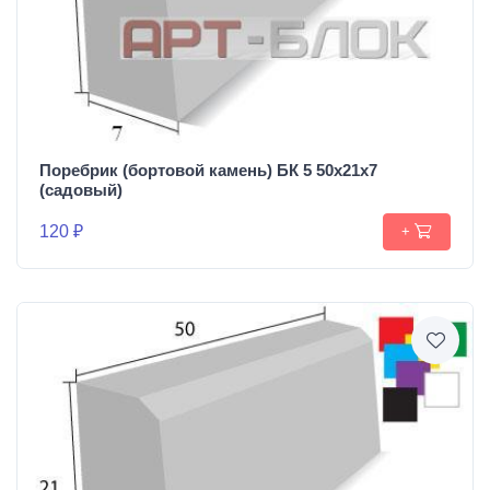
Поребрик (бортовой камень) БК 5 50х21х7
(садовый)
120 ₽
+