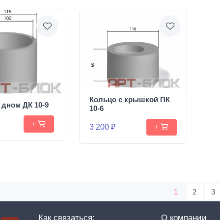
Кольцо с крышкой ПК
 дном ДК 10-9
10-6
+
3 200 ₽
+
1
2
3
Как связаться:
О компании