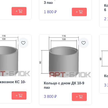
3 паз
Ко
6
+
1 800 ₽
+
2 
Ко
квозное КС 10-
Кольцо с дном ДК 10-9
3 
паз
+
3 800 ₽
+