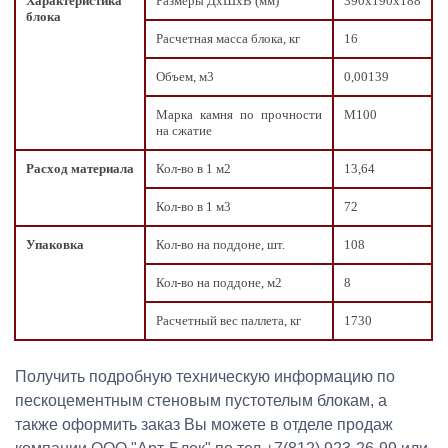
Характеристика
Размеры ДxШxВ (мм)
390х190х188
блока
Расчетная масса блока, кг
16
Объем, м3
0,00139
Марка камня по прочности
М100
на сжатие
Расход материала
Кол-во в 1 м2
13,64
Кол-во в 1 м3
72
Упаковка
Кол-во на поддоне, шт.
108
Кол-во на поддоне, м2
8
Расчетный вес паллета, кг
1730
Получить подробную техническую информацию по
пескоцементным стеновым пустотелым блокам, а
также оформить заказ Вы можете в отделе продаж