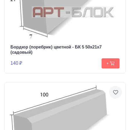
Бордюр (поребрик) цветной - БК 5 50х21х7
(садовый)
140 ₽
+