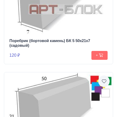
Поребрик (бортовой камень) БК 5 50х21х7
(садовый)
120 ₽
+