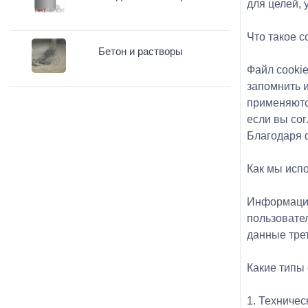
для целей, 
Что такое 
Бетон и растворы
Файл cookie
запомнить 
применяютс
если вы сог
Благодаря 
Как мы исп
Информация
пользовате
данные тре
Какие типы
1. Техниче