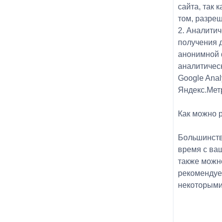
сайта, так
том, разре
2. Аналити
получения 
анонимной 
аналитичес
Google Anal
Яндекс.Мет
Как можно 
Большинств
время с ва
также можн
рекомендуе
некоторыми